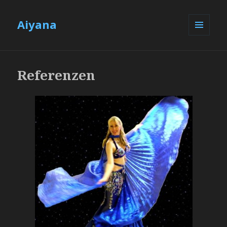
Aiyana
MENÜ
UND
WIDGETS
Referenzen